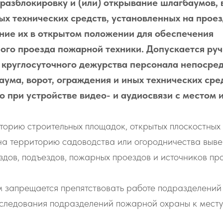
разблокировку и (или) открывание шлагбаумов, 
ых технических средств, установленных на проез
ние их в открытом положении для обеспечения
ого проезда пожарной техники. Допускается ру
 круглосуточного дежурства персонала непосред
аума, ворот, ограждения и иных технических сре
 при устройстве видео- и аудиосвязи с местом и
торию строительных площадок, открытых плоскостных 
на территорию садоводства или огородничества выв
дов, подъездов, пожарных проездов и источников пр
 запрещается препятствовать работе подразделений
и следования подразделений пожарной охраны к мест