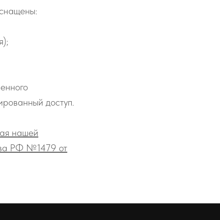
оснащены:
);
ренного
рованный доступ.
мая нашей
тва РФ №1479 от