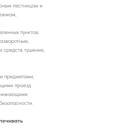
рным лестницам и
доемам,
.
еленных пунктов,
разворотные,
и средств тушения,
 и предметами,
ющими проезд
 снижающими
безопасности.
печивать