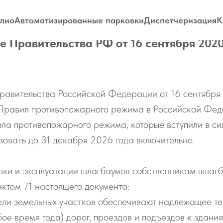
лио
Автоматизированные парковки
Диспетчеризация
К
е Правительства РФ от 16 сентября 202
равительства Российской Федерации от 16 сентябр
Правил противопожарного режима в Российской Фед
а противопожарного режима, которые вступили в сил
твовать до 31 декабря 2026 года включительно.
овки и эксплуатации шлагбаумов собственникам шлаг
нктом 71 настоящего документа:
ели земельных участков обеспечивают надлежащее т
ое время года) дорог, проездов и подъездов к здани