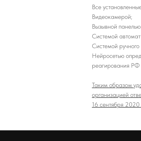
Все установленны
Видеокамерой;
Вызывной панелью 
Системой автомати
Системой ручного
Нейросетью опред
реагирования РФ 
Таким образом уд
организацией отв
16 сентября 2020 