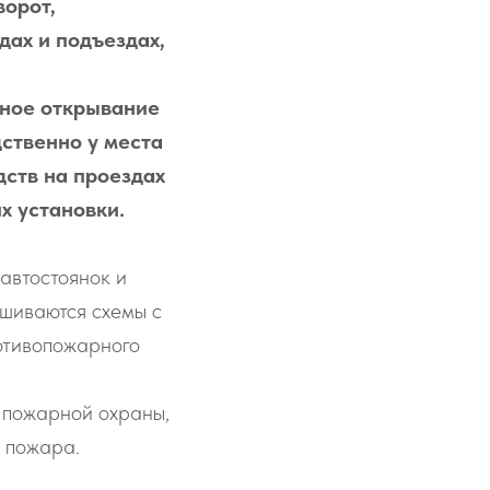
ворот,
дах и подъездах,
чное открывание
ственно у места
дств на проездах
х установки.
автостоянок и
ешиваются схемы с
отивопожарного
 пожарной охраны,
у пожара.