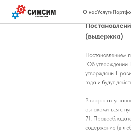
О нас
Услуги
Портфо
Постановлени
(выдержка)
Постановлением п
"Об утверждении 
утверждены Правил
года и будут дейс
В вопросах устан
ознакомиться с пу
71. Правообладат
содержание (в люб